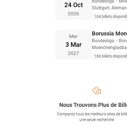
Bundesliga
・
MHP
24 Oct
Stuttgart, Aleman
2026
104 billets disponi
Borussia Mon
Mer
Bundesliga
・
Bor
3 Mar
Moenchengladbac
2027
186 billets disponi
Nous Trouvons Plus de Bill
Comparez tous les meilleurs sites de bill
une seule recherche