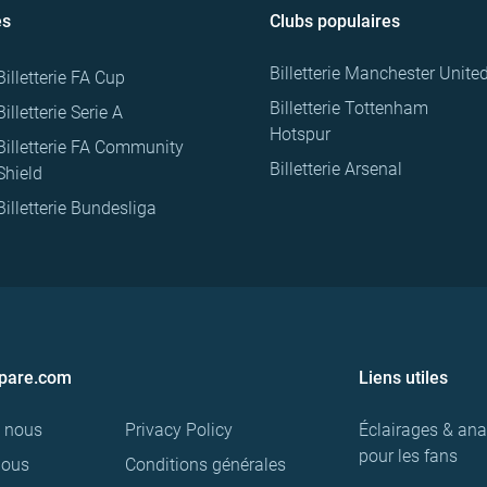
es
Clubs populaires
Billetterie Manchester Unite
Billetterie FA Cup
Billetterie Tottenham
Billetterie Serie A
Hotspur
Billetterie FA Community
Billetterie Arsenal
Shield
Billetterie Bundesliga
pare.com
Liens utiles
e nous
Privacy Policy
Éclairages & ana
pour les fans
nous
Conditions générales