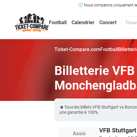
Nous comparons uniquement les ma
Football
Calendrier
Concert
Ticket-Compare.com
Football
Billette
Billetterie VFB
Monchengladb
Tous les billets VFB Stuttgart vs Bo
une garantie à 100%.
VFB Stuttgar
Assis