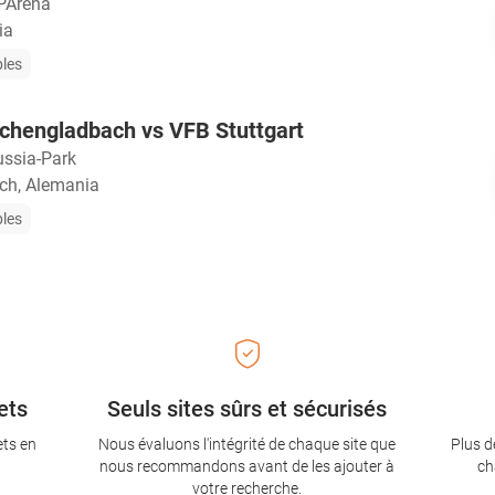
Arena
ia
bles
chengladbach vs VFB Stuttgart
ussia-Park
h, Alemania
bles
ets
Seuls sites sûrs et sécurisés
ets en
Nous évaluons l'intégrité de chaque site que
Plus d
nous recommandons avant de les ajouter à
ch
votre recherche.