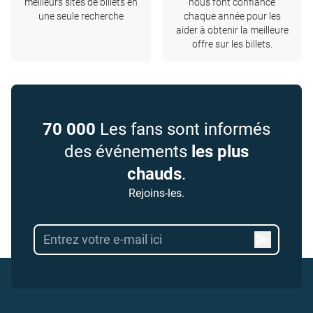
meilleurs sites de billets en
nous font confiance
une seule recherche
chaque année pour les
aider à obtenir la meilleure
offre sur les billets.
70 000
Les fans sont informés
des événements
les plus
chauds
.
Rejoins-les.