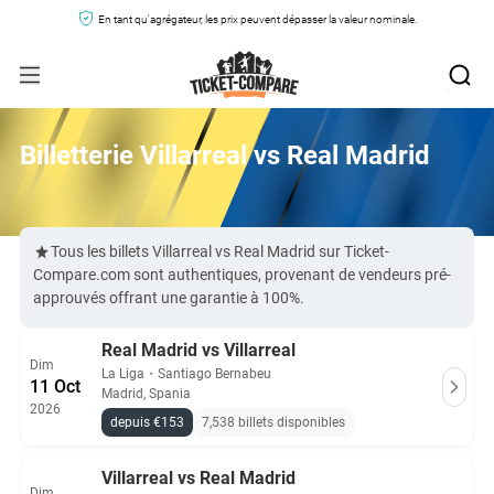
En tant qu'agrégateur, les prix peuvent dépasser la valeur nominale.
Billetterie Villarreal vs Real Madrid
Tous les billets Villarreal vs Real Madrid sur Ticket-
Compare.com sont authentiques, provenant de vendeurs pré-
approuvés offrant une garantie à 100%.
Real Madrid vs Villarreal
Dim
La Liga
・
Santiago Bernabeu
11 Oct
Madrid, Spania
2026
depuis €153
7,538 billets disponibles
Villarreal vs Real Madrid
Dim