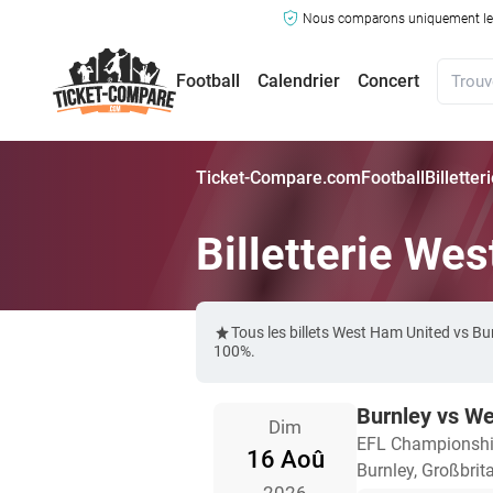
Nous comparons uniquement les ma
Football
Calendrier
Concert
Ticket-Compare.com
Football
Billette
Billetterie We
Tous les billets West Ham United vs B
100%.
Burnley vs W
Dim
EFL Championsh
16 Aoû
Burnley, Großbrit