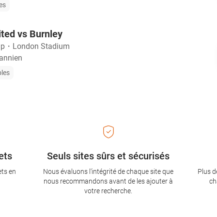
les
ted vs Burnley
ip
・
London Stadium
tannien
bles
ets
Seuls sites sûrs et sécurisés
ets en
Nous évaluons l'intégrité de chaque site que
Plus d
nous recommandons avant de les ajouter à
ch
votre recherche.