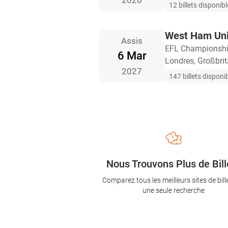
2026
12 billets disponib
West Ham Uni
Assis
EFL Championsh
6 Mar
Londres, Großbri
2027
147 billets disponi
Nous Trouvons Plus de Bill
Comparez tous les meilleurs sites de bill
une seule recherche