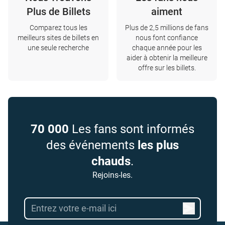
Plus de Billets
aiment
Comparez tous les
Plus de 2,5 millions de fans
meilleurs sites de billets en
nous font confiance
une seule recherche
chaque année pour les
aider à obtenir la meilleure
offre sur les billets.
70 000
Les fans sont informés
des événements
les plus
chauds
.
Rejoins-les.