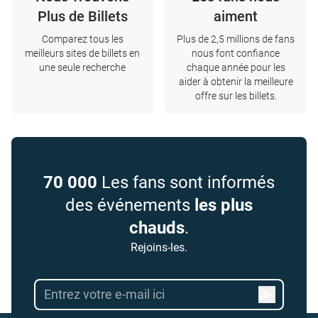
Plus de Billets
aiment
Comparez tous les
Plus de 2,5 millions de fans
meilleurs sites de billets en
nous font confiance
une seule recherche
chaque année pour les
aider à obtenir la meilleure
offre sur les billets.
70 000
Les fans sont informés
des événements
les plus
chauds
.
Rejoins-les.