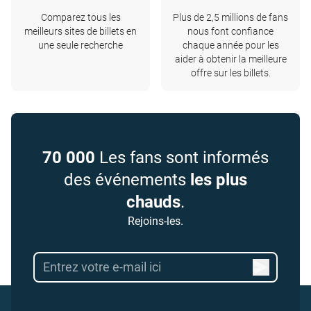
Comparez tous les
Plus de 2,5 millions de fans
meilleurs sites de billets en
nous font confiance
une seule recherche
chaque année pour les
aider à obtenir la meilleure
offre sur les billets.
70 000
Les fans sont informés
des événements
les plus
chauds
.
Rejoins-les.