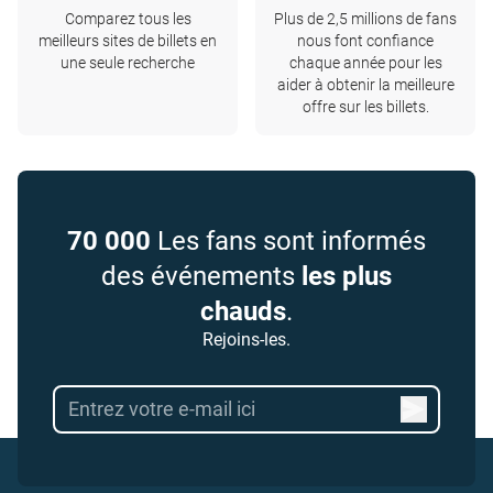
Comparez tous les
Plus de 2,5 millions de fans
meilleurs sites de billets en
nous font confiance
une seule recherche
chaque année pour les
aider à obtenir la meilleure
offre sur les billets.
70 000
Les fans sont informés
des événements
les plus
chauds
.
Rejoins-les.