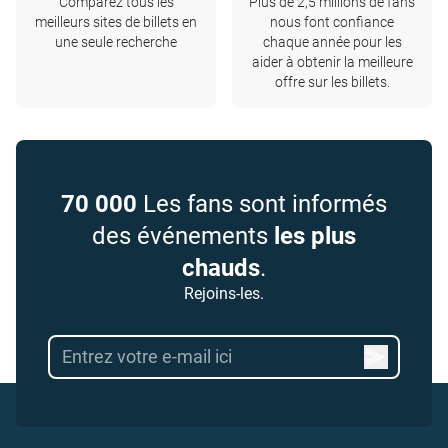
Comparez tous les
Plus de 2,5 millions de fans
meilleurs sites de billets en
nous font confiance
une seule recherche
chaque année pour les
aider à obtenir la meilleure
offre sur les billets.
70 000
Les fans sont informés
des événements
les plus
chauds
.
Rejoins-les.