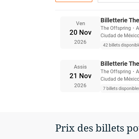
Billetterie T
Ven
The Offspring
・
A
20 Nov
Ciudad de México
2026
42 billets disponib
Billetterie T
Assis
The Offspring
・
A
21 Nov
Ciudad de México
2026
7 billets disponible
Prix des billets p