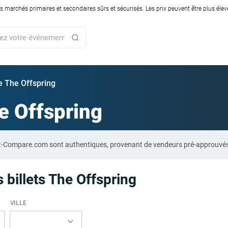
rchés primaires et secondaires sûrs et sécurisés. Les prix peuvent être plus élevés
ie The Offspring
e Offspring
cket-Compare.com sont authentiques, provenant de vendeurs pré-approuvés
 billets The Offspring