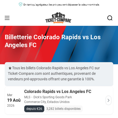
En tant qu'agrégateur, les prix peuvent dépasser la valeur nominale.
Billetterie Colorado Rapids vs Los
Angeles FC
Tous les billets Colorado Rapids vs Los Angeles FC sur
Ticket-Compare.com sont authentiques, provenant de
vendeurs pré-approuvés offrant une garantie à 100%.
Colorado Rapids vs Los Angeles FC
Mer
MLS
・
Dick's Sporting Goods Park
19 Aoû
Commerce City, Estados Unidos
2026
depuis €26
3,282 billets disponibles