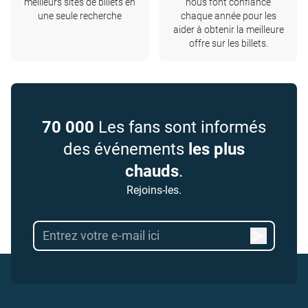
meilleurs sites de billets en
nous font confiance
une seule recherche
chaque année pour les
aider à obtenir la meilleure
offre sur les billets.
70 000
Les fans sont informés
des événements
les plus
chauds
.
Rejoins-les.