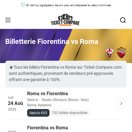
En tant qu'agrégateur, les prix peuvent dépasser la valeur nominale.
Billetterie Fiorentina vs Roma
Tous les billets Fiorentina vs Roma sur Ticket-Compare.com
sont authentiques, provenant de vendeurs pré-approuvés
offrant une garantie à 100%.
Roma vs Fiorentina
Lun
Serie A
・
Stadio Olimpico (Rome - Italy)
24 Aoû
Rome, Italienne
2026
depuis €63
753 billets disponibles
Fiorentina vs Roma
Assis