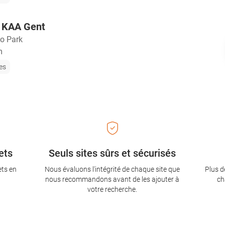
s KAA Gent
to Park
m
les
ets
Seuls sites sûrs et sécurisés
ets en
Nous évaluons l'intégrité de chaque site que
Plus d
nous recommandons avant de les ajouter à
ch
votre recherche.