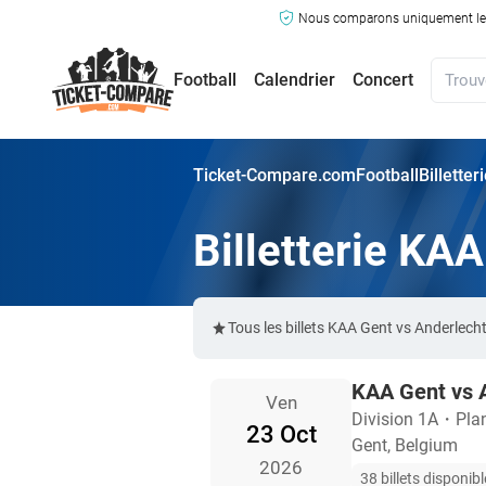
Nous comparons uniquement les ma
Football
Calendrier
Concert
Ticket-Compare.com
Football
Billette
Billetterie KA
Tous les billets KAA Gent vs Anderlec
KAA Gent vs 
Ven
Division 1A
・
Pla
23 Oct
Gent, Belgium
2026
38 billets disponib