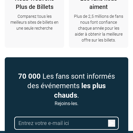
Plus de Billets
aiment
Comparez tous les
Plus de 2,5 millions de fans
meilleurs sites de billets en
nous font confiance
une seule recherche
chaque année pour les
aider à obtenir la meilleure
offre sur les billets.
70 000
Les fans sont informés
des événements
les plus
chauds
.
Rejoins-les.