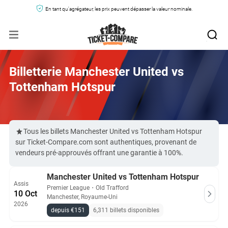
En tant qu'agrégateur, les prix peuvent dépasser la valeur nominale.
Billetterie Manchester United vs
Tottenham Hotspur
Tous les billets Manchester United vs Tottenham Hotspur
sur Ticket-Compare.com sont authentiques, provenant de
vendeurs pré-approuvés offrant une garantie à 100%.
Manchester United vs Tottenham Hotspur
Assis
Premier League
・
Old Trafford
10 Oct
Manchester, Royaume-Uni
2026
depuis €151
6,311 billets disponibles