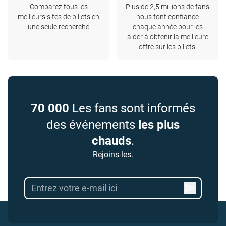
Comparez tous les
Plus de 2,5 millions de fans
meilleurs sites de billets en
nous font confiance
une seule recherche
chaque année pour les
aider à obtenir la meilleure
offre sur les billets.
70 000
Les fans sont informés
des événements
les plus
chauds
.
Rejoins-les.