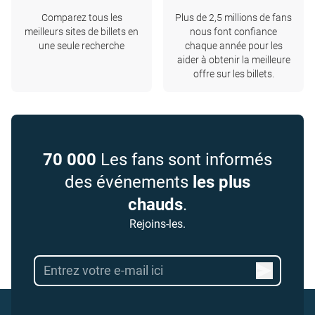
Comparez tous les
Plus de 2,5 millions de fans
meilleurs sites de billets en
nous font confiance
une seule recherche
chaque année pour les
aider à obtenir la meilleure
offre sur les billets.
70 000
Les fans sont informés
des événements
les plus
chauds
.
Rejoins-les.