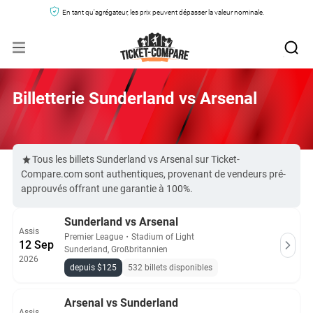
En tant qu'agrégateur, les prix peuvent dépasser la valeur nominale.
Billetterie Sunderland vs Arsenal
Tous les billets Sunderland vs Arsenal sur Ticket-
Compare.com sont authentiques, provenant de vendeurs pré-
approuvés offrant une garantie à 100%.
Sunderland vs Arsenal
Assis
Premier League
・
Stadium of Light
12 Sep
Sunderland, Großbritannien
2026
depuis $125
532 billets disponibles
Arsenal vs Sunderland
Assis