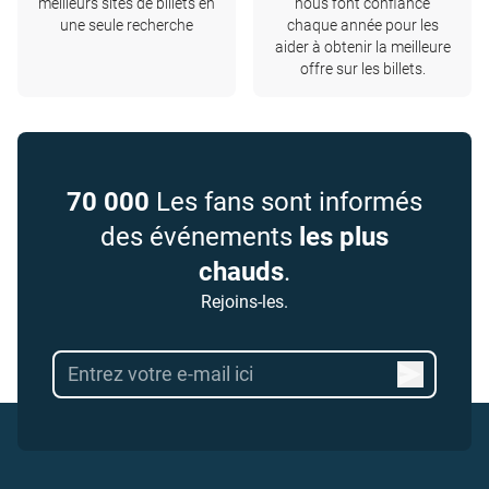
meilleurs sites de billets en
nous font confiance
une seule recherche
chaque année pour les
aider à obtenir la meilleure
offre sur les billets.
70 000
Les fans sont informés
des événements
les plus
chauds
.
Rejoins-les.