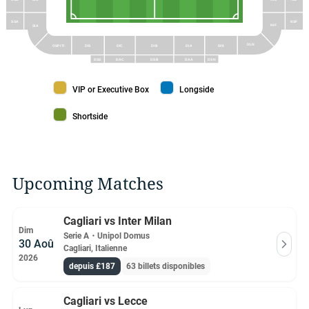
SSA
NSF
NIF
SIA
DLN
OSPITI
DIS
DIC
DIB
DIA
DIN
DSS
DAC
DSB
DAA
DSN
VIP or Executive Box color
Longside color
VIP or Executive Box
Longside
Shortside color
Shortside
Upcoming Matches
Cagliari vs Inter Milan
Dim
Serie A
・
Unipol Domus
30 Aoû
Cagliari, Italienne
2026
depuis £187
63 billets disponibles
Cagliari vs Lecce