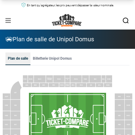
En tant qu'agrégateur, les prix peuvent dépasser la valeur nominale.
Plan de salle de Unipol Domus
Plan de salle
Billetterie Unipol Domus
TRIBUNA
TRIBUNA
BSA
BSB
BSC
RSE
RSG
RSH
BSI
BSL
BSM
STAMPA
VIP
TRIBUNA
BIA
BIB
BIC
RID
RDE
RIG
RIH
BII
BIL
BIM
ONORE
SIF
SSF
NIA
NSA
SIE
SSE
NIB
NSB
SID
SSD
NIC
NSC
NID
NSD
SIC
SSC
SIB
NIE
NIE
SSB