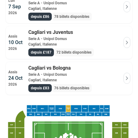
Lun
Serie A
・
Unipol Domus
7 Sep
Cagliari, Italienne
2026
depuis £86
78 billets disponibles
Cagliari vs Juventus
Assis
Serie A
・
Unipol Domus
10 Oct
Cagliari, Italienne
2026
depuis £187
72 billets disponibles
Cagliari vs Bologna
Assis
Serie A
・
Unipol Domus
24 Oct
Cagliari, Italienne
2026
depuis £83
76 billets disponibles