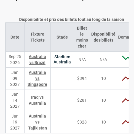
Disponibilité et prix des billets tout au long de la saison
Billet
Fixture
le
Disponibilité
Date
Stade
Demand
Tickets
moins
des billets
cher
Sep 25
Australia
Stadium
N/A
N/A
Australia
2026
vs Brazil
Jan
Australia
09
vs
$394
10
2027
Singapore
Jan
Iraq vs
14
$281
10
Australia
2027
Jan
Australia
19
vs
$328
10
2027
Tajikistan