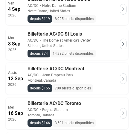
Ven
AC/DC
・
Notre Dame Stadium
4 Sep
Notre Dame, United States
2026
depuis $119
8,925 billets disponibles
Billetterie AC/DC St Louis
Mar
AC/DC
・
The Dome at America's Center
8 Sep
St Louis, United States
2026
depuis $74
14,932 billets disponibles
Billetterie AC/DC Montréal
Assis
AC/DC
・
Jean Drapeau Park
12 Sep
Montréal, Canada
2026
depuis $155
700 billets disponibles
Billetterie AC/DC Toronto
Mer
AC/DC
・
Rogers Stadium
16 Sep
Toronto, Canada
2026
depuis $146
3,591 billets disponibles