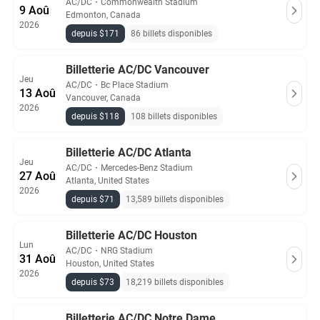
AC/DC
・
Commonwealth Stadium
9 Aoû
Edmonton, Canada
2026
depuis $171
86 billets disponibles
Billetterie AC/DC Vancouver
Jeu
AC/DC
・
Bc Place Stadium
13 Aoû
Vancouver, Canada
2026
depuis $118
108 billets disponibles
Billetterie AC/DC Atlanta
Jeu
AC/DC
・
Mercedes-Benz Stadium
27 Aoû
Atlanta, United States
2026
depuis $71
13,589 billets disponibles
Billetterie AC/DC Houston
Lun
AC/DC
・
NRG Stadium
31 Aoû
Houston, United States
2026
depuis $73
18,219 billets disponibles
Billetterie AC/DC Notre Dame