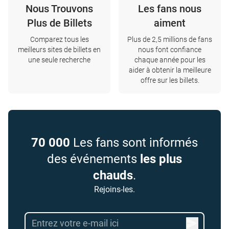
Nous Trouvons
Les fans nous
Plus de Billets
aiment
Comparez tous les
Plus de 2,5 millions de fans
meilleurs sites de billets en
nous font confiance
une seule recherche
chaque année pour les
aider à obtenir la meilleure
offre sur les billets.
70 000
Les fans sont informés
des événements
les plus
chauds
.
Rejoins-les.