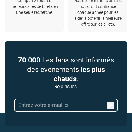
Comparez tous les
Plus de 2,5 millions de fans
meilleurs sites de billets en
nous font confiance
une seule recherche
chaque année pour les
aider à obtenir la meilleure
offre sur les billets.
70 000
Les fans sont informés
des événements
les plus
chauds
.
Rejoins-les.