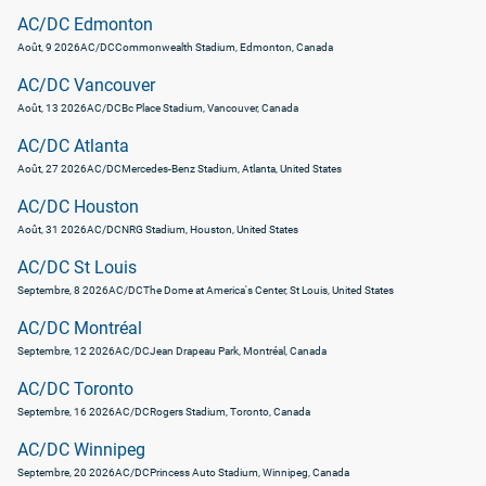
AC/DC Edmonton
Août, 9 2026
AC/DC
Commonwealth Stadium, Edmonton, Canada
AC/DC Vancouver
Août, 13 2026
AC/DC
Bc Place Stadium, Vancouver, Canada
AC/DC Atlanta
Août, 27 2026
AC/DC
Mercedes-Benz Stadium, Atlanta, United States
AC/DC Houston
Août, 31 2026
AC/DC
NRG Stadium, Houston, United States
AC/DC St Louis
Septembre, 8 2026
AC/DC
The Dome at America's Center, St Louis, United States
AC/DC Montréal
Septembre, 12 2026
AC/DC
Jean Drapeau Park, Montréal, Canada
AC/DC Toronto
Septembre, 16 2026
AC/DC
Rogers Stadium, Toronto, Canada
AC/DC Winnipeg
Septembre, 20 2026
AC/DC
Princess Auto Stadium, Winnipeg, Canada