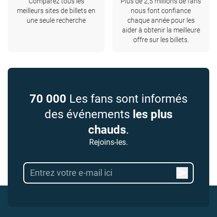
Comparez tous les
Plus de 2,5 millions de fans
meilleurs sites de billets en
nous font confiance
une seule recherche
chaque année pour les
aider à obtenir la meilleure
offre sur les billets.
70 000
Les fans sont informés
des événements
les plus
chauds
.
Rejoins-les.