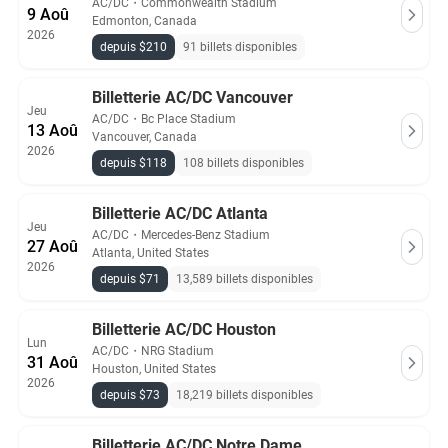
AC/DC
・
Commonwealth Stadium
9 Aoû
Edmonton, Canada
2026
depuis $210
91 billets disponibles
Billetterie AC/DC Vancouver
Jeu
AC/DC
・
Bc Place Stadium
13 Aoû
Vancouver, Canada
2026
depuis $118
108 billets disponibles
Billetterie AC/DC Atlanta
Jeu
AC/DC
・
Mercedes-Benz Stadium
27 Aoû
Atlanta, United States
2026
depuis $71
13,589 billets disponibles
Billetterie AC/DC Houston
Lun
AC/DC
・
NRG Stadium
31 Aoû
Houston, United States
2026
depuis $73
18,219 billets disponibles
Billetterie AC/DC Notre Dame