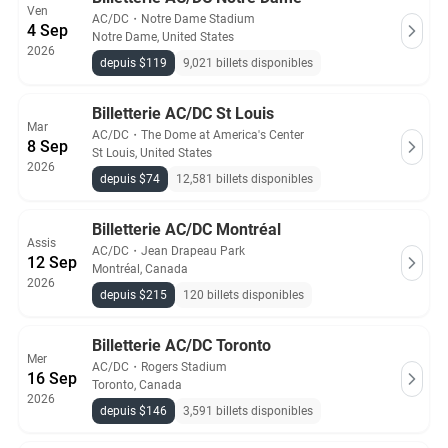
Ven
AC/DC
・
Notre Dame Stadium
4 Sep
Notre Dame, United States
2026
depuis $119
9,021 billets disponibles
Billetterie AC/DC St Louis
Mar
AC/DC
・
The Dome at America's Center
8 Sep
St Louis, United States
2026
depuis $74
12,581 billets disponibles
Billetterie AC/DC Montréal
Assis
AC/DC
・
Jean Drapeau Park
12 Sep
Montréal, Canada
2026
depuis $215
120 billets disponibles
Billetterie AC/DC Toronto
Mer
AC/DC
・
Rogers Stadium
16 Sep
Toronto, Canada
2026
depuis $146
3,591 billets disponibles