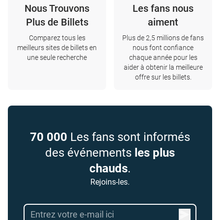
Nous Trouvons
Les fans nous
Plus de Billets
aiment
Comparez tous les
Plus de 2,5 millions de fans
meilleurs sites de billets en
nous font confiance
une seule recherche
chaque année pour les
aider à obtenir la meilleure
offre sur les billets.
70 000
Les fans sont informés
des événements
les plus
chauds
.
Rejoins-les.