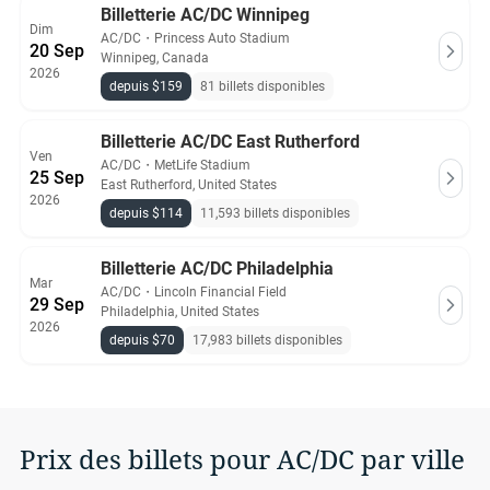
Billetterie AC/DC Winnipeg
Dim
AC/DC
・
Princess Auto Stadium
20 Sep
Winnipeg, Canada
2026
depuis $159
81 billets disponibles
Billetterie AC/DC East Rutherford
Ven
AC/DC
・
MetLife Stadium
25 Sep
East Rutherford, United States
2026
depuis $114
11,593 billets disponibles
Billetterie AC/DC Philadelphia
Mar
AC/DC
・
Lincoln Financial Field
29 Sep
Philadelphia, United States
2026
depuis $70
17,983 billets disponibles
Prix des billets pour AC/DC par ville