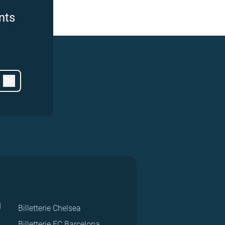
nts
d
Billetterie Chelsea
Billetterie FC Barcelona